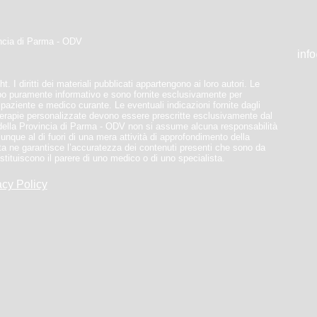
incia di Parma - ODV
inf
t. I diritti dei materiali pubblicati appartengono ai loro autori. Le
po puramente informativo e sono fornite esclusivamente per
a paziente e medico curante. Le eventuali indicazioni fornite dagli
 terapie personalizzate devono essere prescritte esclusivamente dal
della Provincia di Parma - ODV non si assume alcuna responsabilità
munque al di fuori di una mera attività di approfondimento della
a ne garantisce l’accuratezza dei contenuti presenti che sono da
stituiscono il parere di uno medico o di uno specialista.
acy Policy