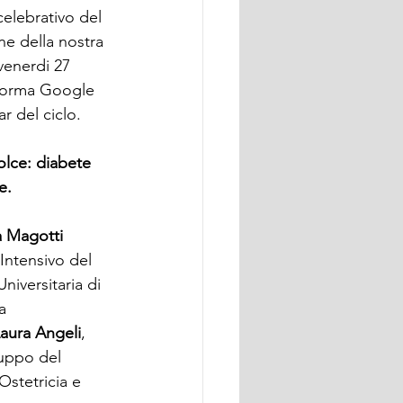
lebrativo del 
ne della nostra 
venerdi 27 
aforma Google 
r del ciclo.
olce: diabete 
e.
a Magotti
Intensivo del 
iversitaria di 
a 
Laura Angeli
, 
ruppo del 
Ostetricia e 