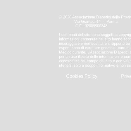
© 2020 Associazione Diabetici della Prov
Via Gramsci,14 - Parma
C.F.: 92009900348
I contenuti del sito sono soggetti a copyrigh
informazioni contenute nel sito hanno sco
incoraggiare e non sostituire il rapporto tr
esperti sono di carattere generale: cure e
Medico curante. L'Associazione Diabetici 
per un uso illecito delle informazioni e co
conoscenza nel campo del sito e non valut
ritenersi solo a scopo informativo e non so
Cookies Policy
Priv