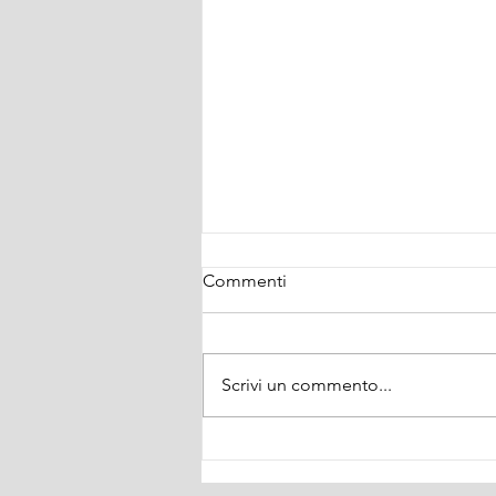
Commenti
Scrivi un commento...
Con..vivere con il Diabete