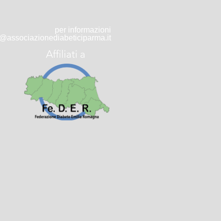
per informazioni
o@associazionediabeticiparma.it
Affiliati a