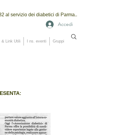
2 al servizio dei diabetici di Parma..
Accedi
 & Link Utili
I ns. eventi
Gruppi
RESENTA: