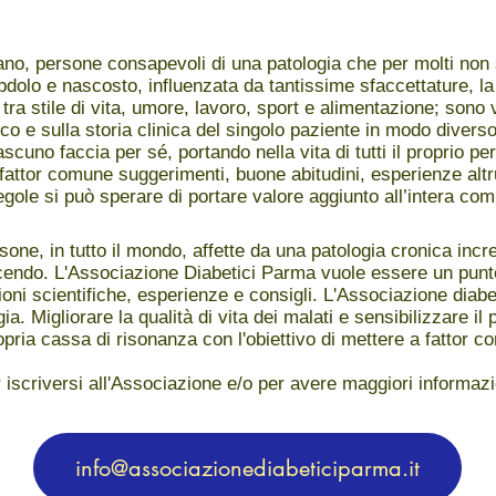
no, persone consapevoli di una patologia che per molti non
olo e nascosto, influenzata da tantissime sfaccettature, la 
i tra stile di vita, umore, lavoro, sport e alimentazione; sono 
co e sulla storia clinica del singolo paziente in modo diver
ascuno faccia per sé, portando nella vita di tutti il proprio p
attor comune suggerimenti, buone abitudini, esperienze altru
gole si può sperare di portare valore aggiunto all’intera com
rsone, in tutto il mondo, affette da una patologia cronica inc
scendo. L'Associazione Diabetici Parma vuole essere un punto
oni scientifiche, esperienze e consigli. L'Associazione dia
ia. Migliorare la qualità di vita dei malati e sensibilizzare il 
pria cassa di risonanza con l'obiettivo di mettere a fattor 
 iscriversi all'Associazione e/o per avere maggiori informazi
info@associazionediabeticiparma.it