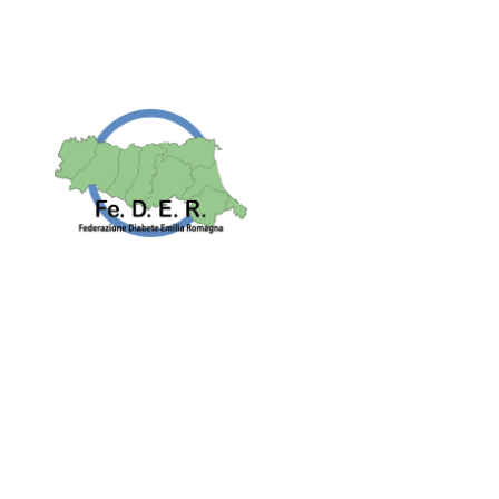
per informazioni
o@associazionediabeticiparma.it
Affiliati a