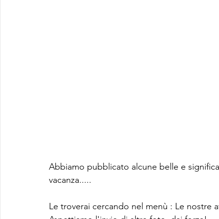
Abbiamo pubblicato alcune belle e significat
vacanza.....
Le troverai cercando nel menù : Le nostre at