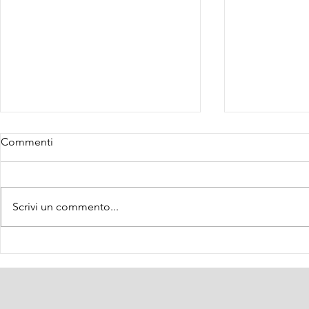
Commenti
Scrivi un commento...
Webinar 28/
Con..vivere con il Diabete