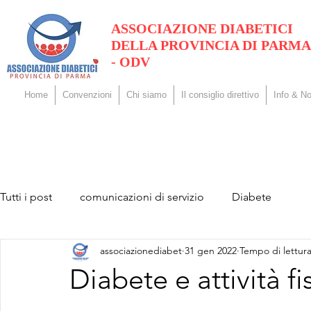
ASSOCIAZIONE DIABETICI
DELLA PROVINCIA DI PARMA
- ODV
Home
Convenzioni
Chi siamo
Il consiglio direttivo
Info & No
Tutti i post
comunicazioni di servizio
Diabete
associazionediabet
31 gen 2022
Tempo di lettura
Diabete e attività fi