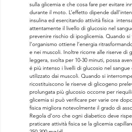
sulla glicemia e che cosa fare per evitare inna
durante il moto. L’effetto dipende dall’inte
insulina ed esercitando attività fisica  int
attentamente il livello di glucosio nel san
prevenire rischio di ipoglicemia. Quando si 
l’organismo ottiene l’energia ritrasformando
e nei muscoli. Inoltre ricorre alle riserve di 
leggera, svolta per 10-30 minuti, possa avere 
é più intenso i livelli di glucosio nel sang
utilizzato dai muscoli. Quando si interrompe l
ricostituiscono le riserve di glicogeno prele
prolungata più glucosio occorre per riequilib
glicemia si può verificare per varie ore dopo l
fisica migliora notevolmente il grado di asso
Regola d’oro che ogni diabetico deve rispett
praticare attività fisica se la glicemia capill
250-300 mg/dl.