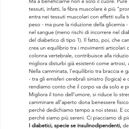
Ma a beneficiarne non è solo il cuore. Pure 
tessuti, infatti, la fibra muscolare è più "pro
entra nei tessuti muscolari con effetti sulla
peso - ma pure la riduzione della glicemia -
nel sangue (meno rischi di incorrere nel dia
del diabetico di tipo 1). Il fatto, poi, che
crea un equilibrio tra i movimenti articolari
colonna vertebrale, contribuisce alla riduzion
migliora disturbi già esistenti come artrosi, ar
Nella camminata, l'equilibrio tra braccia e
- tra gli emisferi cerebrali sinistro (logica)
rendiamo conto che il corpo va da solo e pure
Migliora il tono dell'umore, si riduce lo stres
camminare all'aperto dona benessere fisico 
perché dedichiamo tempo a noi stessi. E co
perché siamo più sereni. Ci piacciamo di più
I diabetici, specie se insulinodipendenti,
 de