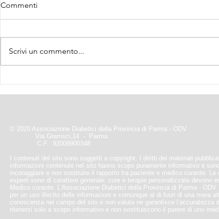
Commenti
Scrivi un commento...
Webinar 28/
Con..vivere con il Diabete
© 2020 Associazione Diabetici della Provincia di Parma - ODV
Via Gramsci,14 - Parma
C.F.: 92009900348
I contenuti del sito sono soggetti a copyright. I diritti dei materiali pubblic
informazioni contenute nel sito hanno scopo puramente informativo e sono
incoraggiare e non sostituire il rapporto tra paziente e medico curante. Le e
esperti sono di carattere generale: cure e terapie personalizzate devono 
Medico curante. L'Associazione Diabetici della Provincia di Parma - ODV
per un uso illecito delle informazioni e comunque al di fuori di una mera at
conoscenza nel campo del sito e non valuta ne garantisce l’accuratezza d
ritenersi solo a scopo informativo e non sostituiscono il parere di uno med