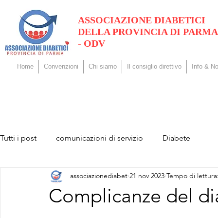
ASSOCIAZIONE DIABETICI
DELLA PROVINCIA DI PARMA
- ODV
Home
Convenzioni
Chi siamo
Il consiglio direttivo
Info & No
Tutti i post
comunicazioni di servizio
Diabete
associazionediabet
21 nov 2023
Tempo di lettura
Complicanze del di