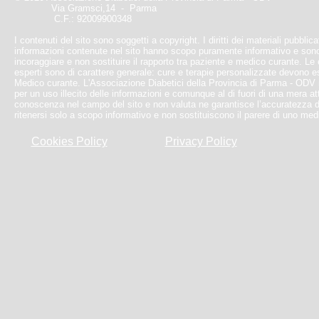
Via Gramsci,14 - Parma
C.F.: 92009900348
I contenuti del sito sono soggetti a copyright. I diritti dei materiali pubblic
informazioni contenute nel sito hanno scopo puramente informativo e sono
incoraggiare e non sostituire il rapporto tra paziente e medico curante. Le e
esperti sono di carattere generale: cure e terapie personalizzate devono 
Medico curante. L'Associazione Diabetici della Provincia di Parma - ODV
per un uso illecito delle informazioni e comunque al di fuori di una mera at
conoscenza nel campo del sito e non valuta ne garantisce l’accuratezza d
ritenersi solo a scopo informativo e non sostituiscono il parere di uno med
Cookies Policy
Privacy Policy