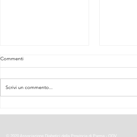
Commenti
Scrivi un commento...
Dona il tuo 5xmille
Auguri di B
© 2020 Associazione Diabetici della Provincia di Parma - ODV