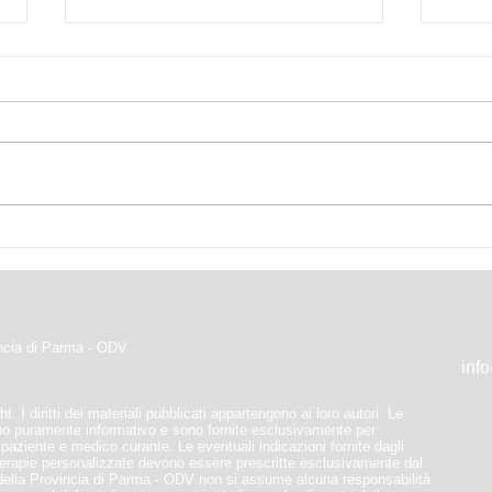
Auguri di Buone Feste
GMD 
Diab
incia di Parma - ODV
inf
t. I diritti dei materiali pubblicati appartengono ai loro autori. Le
po puramente informativo e sono fornite esclusivamente per
a paziente e medico curante. Le eventuali indicazioni fornite dagli
 terapie personalizzate devono essere prescritte esclusivamente dal
della Provincia di Parma - ODV non si assume alcuna responsabilità