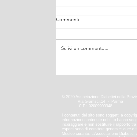
Commenti
Scrivi un commento...
Dona il tuo 5xmille
© 2020 Associazione Diabetici della Prov
Via Gramsci,14 - Parma
C.F.: 92009900348
I contenuti del sito sono soggetti a copyrigh
informazioni contenute nel sito hanno sco
incoraggiare e non sostituire il rapporto tr
esperti sono di carattere generale: cure e
Medico curante. L'Associazione Diabetici 