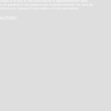
munque al di fuori di una mera attività di approfondimento della
a ne garantisce l’accuratezza dei contenuti presenti che sono da
stituiscono il parere di uno medico o di uno specialista.
acy Policy