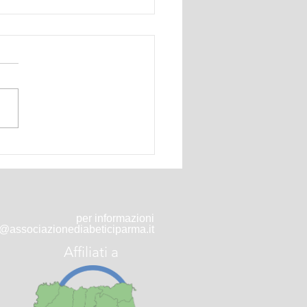
Giornata Mondiale
ete
per informazioni
o@associazionediabeticiparma.it
Affiliati a