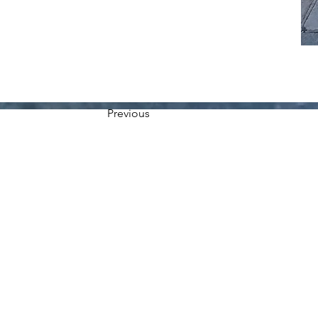
Previous
© 2020 Associazione Diabetici della Provincia di Parma - ODV
Via Gramsci,14 - Parma
C.F.: 92009900348
I contenuti del sito sono soggetti a copyright. I diritti dei materiali pubblic
informazioni contenute nel sito hanno scopo puramente informativo e sono
incoraggiare e non sostituire il rapporto tra paziente e medico curante. Le e
esperti sono di carattere generale: cure e terapie personalizzate devono 
Medico curante. L'Associazione Diabetici della Provincia di Parma - ODV
per un uso illecito delle informazioni e comunque al di fuori di una mera at
conoscenza nel campo del sito e non valuta ne garantisce l’accuratezza d
ritenersi solo a scopo informativo e non sostituiscono il parere di uno med
Cookies Policy
Privacy Policy