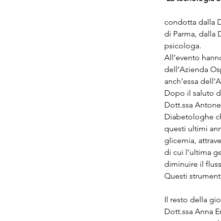
condotta dalla D
di Parma, dalla D
psicologa.
All’evento hanno
dell’Azienda Osp
anch’essa dell’A
Dopo il saluto d
Dott.ssa Antonel
Diabetologhe che
questi ultimi an
glicemia, attrav
di cui l’ultima 
diminuire il flus
Questi strumenti
Il resto della gi
Dott.ssa Anna Er