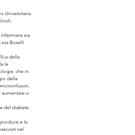
o Universitaria 
rcoli, 
infermiere sia 
.ssa Boselli 
i,e della 
a le 
logie, che in 
io della 
 microinfusori, 
er aumentare o 
ne del diabete.
e produce e la 
nascosti nel 