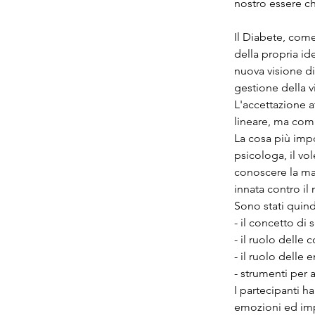
nostro essere c
Il Diabete, come
della propria id
nuova visione di 
gestione della v
L'accettazione 
lineare, ma comp
La cosa più impor
psicologa, il vol
conoscere la mal
innata contro il 
Sono stati quindi
- il concetto di 
- il ruolo delle 
- il ruolo delle
- strumenti per 
I partecipanti h
emozioni ed impa