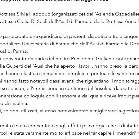
ott.ssa Silvia Haddoub (organizzatrice) dell’Azienda Ospedalier
ott.ssa Clelia Di Seclì dell’Ausl di Parma e dalla Dott.ssa Anna E
 partecipato una quindicina di pazienti diabetici oltre a cinque 
edaliero Universitaria di Parma che dell’Ausl di Parma e la Dott
usl di Parma.
i benvenuto da parte del nostro Presidente Giuliano Antognarell
la Guberti dell’Ausl che ha aperto i lavori , hanno preso la parol
 hanno illustrato in maniera semplice e puntuale le varie tecno
ni hanno fatto notevoli passi avanti,che riguardano il monitoragg
erso sensori, e l’immissione in continuo dell’insulina da parte di
generazione colloquia con il sensore e dal quale riceve imput p
so di insulina.
, se ben utilizzati, aiutano notevolmente a migliorare la gestio
ornata è stato concentrato sugli effetti psicologici che il diabet
coli è stata veramente molto efficace nel far capire i ‘meandri’ 