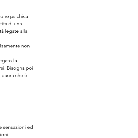
ione psichica 
ita di una 
à legate alla 
cisamente non 
egato la 
rsi. Bisogna poi 
a paura che è 
e sensazioni ed 
ioni.