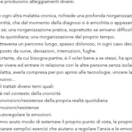
he producono atteggiamenti diversi.
 ogni altra malattia cronica, richiede una profonda riorganizzaz
entità, che dal momento della diagnosi si è arricchita o appesant
sé; una riorganizzazione pratica, soprattutto se arrivano difficolt
ita quotidiana; una riorganizzazione del proprio tempo.
attraversa un percorso lungo, spesso doloroso, in ogni caso de
osto da curve, deviazioni, interruzioni, fughe.
tante, da cui bisogna partire, è il voler bene a se stessi, ha spi
er vivere ed entrare in relazione con le altre persone senza isola
attia, averla compresa per poi aprirsi alle tecnologie, vincere l
nuovo...
 trattati diversi temi quali:
sé nel contesto della cronicità
convinzioni/resistenze della propria realtà quotidiana
 emozioni/resistenze
autoregolare le emozioni.
anno avuto modo di esternare il proprio punto di vista, le propri
rare semplici esercizi che aiutano a regolare l’ansia e le emoz