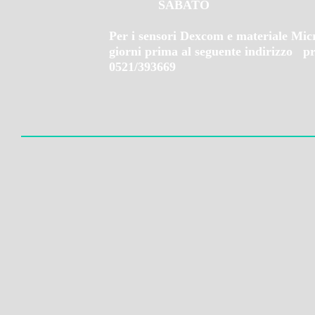
SABATO ORARIO 0
Per i sensori Dexcom e materiale Mic
giorni prima al seguente indirizzo
pr
0521/393669