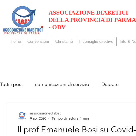
ASSOCIAZIONE DIABETICI
DELLA PROVINCIA DI PARMA
- ODV
Home
Convenzioni
Chi siamo
Il consiglio direttivo
Info & No
Tutti i post
comunicazioni di servizio
Diabete
associazionediabet
9 apr 2020
Tempo di lettura: 1 min
Il prof Emanuele Bosi su Covid