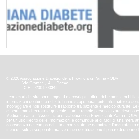
© 2020 Associazione Diabetici della Provincia di Parma - ODV
Via Gramsci,14 - Parma
C.F.: 92009900348
I contenuti del sito sono soggetti a copyright. I diritti dei materiali pubblic
informazioni contenute nel sito hanno scopo puramente informativo e sono
incoraggiare e non sostituire il rapporto tra paziente e medico curante. Le e
esperti sono di carattere generale: cure e terapie personalizzate devono 
Medico curante. L'Associazione Diabetici della Provincia di Parma - ODV
per un uso illecito delle informazioni e comunque al di fuori di una mera at
conoscenza nel campo del sito e non valuta ne garantisce l’accuratezza d
ritenersi solo a scopo informativo e non sostituiscono il parere di uno med