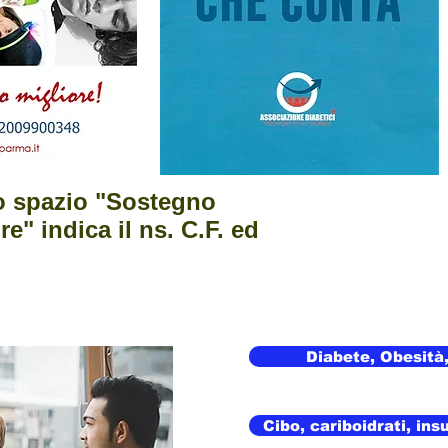
lo spazio "Sostegno
re" indica il ns. C.F. ed
Diabete, Obesità, 
Cibo, cariboidrati, insu