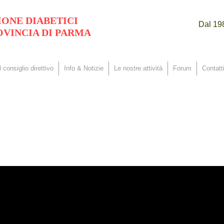
IONE DIABETICI
Dal 198
OVINCIA DI PARMA
Il consiglio direttivo
Info & Notizie
Le nostre attività
Forum
Contatti