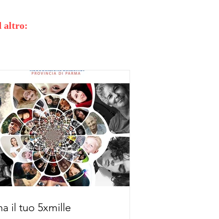
 altro:
a il tuo 5xmille