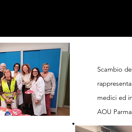
Scambio deg
rappresentan
medici ed i
AOU Parm