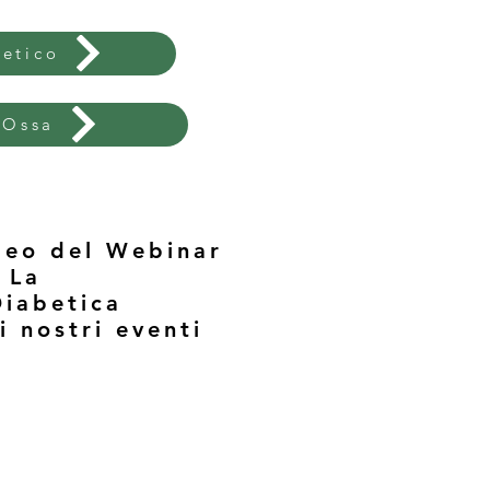
betico
 Ossa
ideo del Webinar
 La
Diabetica
i nostri eventi