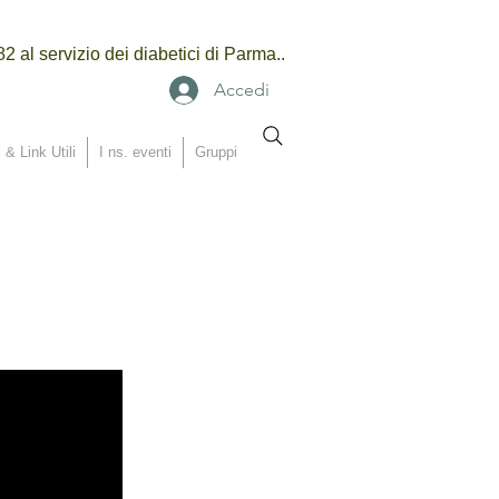
2 al servizio dei diabetici di Parma..
Accedi
 & Link Utili
I ns. eventi
Gruppi